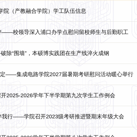
学院（产教融合学院）学工队伍信息
相伴——校领导深入浦口办学点慰问留校师生与后勤职工
企携手破除“围墙”，本硕博实践团在生产线淬火成钢
”为定——集成电路学院2027届暑期考研慰问活动暖心举行
院召开2025-2026学年下半学期第九次学生工作例会
伴我行——学院召开2023级考研推进暨期末年级大会