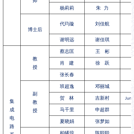
师
杨莉莉
朱 力
代玙璇
刘佳航
博士后
谢明远
谢佳琪
蔡志匡
王 彬
教
肖 建
徐 跃
授
张长春
班超逸
邓丽城
副
贺 林
吉新村
Junf
集
教
成
马千里
申超群
授
电
夏晓娟
张梦如
路
柏晞琼
陈聪聪