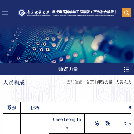
师资力量
人员构成
当前位置：
首页
师资力量
人员构成
系别
职称
教
Chee Leong
Ta
陈 强
Dong
n