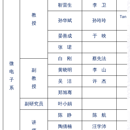
靳雷生
李
卫
教
Tan 
孙华斌
孙玲玲
授
晏善成
于 映
张 珺
白 刚
蔡先法
微
黄晓明
李 山
副
电
教
子
吴 洁
许 杰
授
系
郑旭骞
副研究员
叶小娟
陈 静
陈 航
讲
陶倩楠
汪学沛