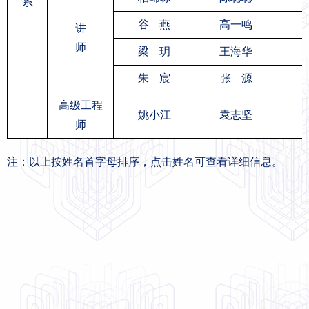
系
谷 燕
高一鸣
讲
师
梁 玥
王海华
朱 宸
张 源
高级工程
姚小江
袁志坚
师
注：以上按姓名首字母排序，点击姓名可查看详细信息。