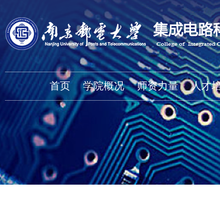
首页
学院概况
师资力量
人才