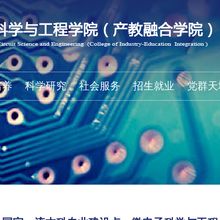
培养
科学研究
社会服务
招生就业
党群天