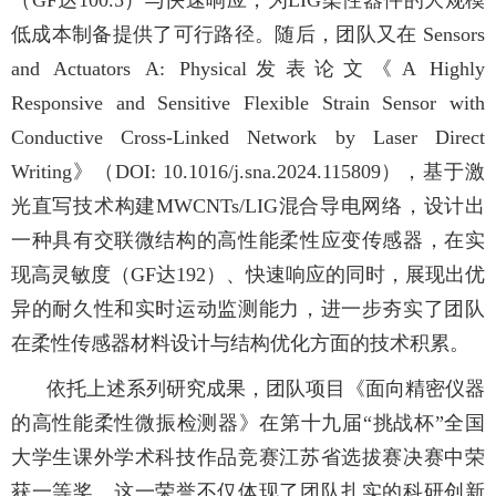
（
GF
达
100.5
）与快速响应，为
LIG
柔性器件的大规模
低成本制备提供了可行路径。随后，团队又在
Sensors
and Actuators A: Physical
发表论文《
A Highly
Responsive and Sensitive Flexible Strain Sensor with
Conductive Cross-Linked Network by Laser Direct
Writing
》（
DOI: 10.1016/j.sna.2024.115809
），基于激
光直写技术构建
MWCNTs/LIG
混合导电网络，设计出
一种具有交联微结构的高性能柔性应变传感器，在实
现高灵敏度（
GF
达
192
）、快速响应的同时，展现出优
异的耐久性和实时运动监测能力，进一步夯实了团队
在柔性传感器材料设计与结构优化方面的技术积累。
依托上述系列研究成果，团队项目《面向精密仪器
的高性能柔性微振检测器》在第十九届
“
挑战杯
”
全国
大学生课外学术科技作品竞赛江苏省选拔赛决赛中荣
获一等奖。这一荣誉不仅体现了团队扎实的科研创新