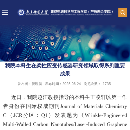
我院本科生在柔性应变传感器研究领域取得系列重要
成果
发布者：管理员
发布时间：2025-06-24
浏览次数：
1735
近日，我院赵江
教授
指导的本科生王凌轩以第一作
者
身份
在国际权威期刊
Journal of Materials Chemistry
C
（JCR
分区
：
Q1
）
发表题为《
Wrinkle-Engineered
Multi-Walled Carbon Nanotubes/Laser-Induced Graphene