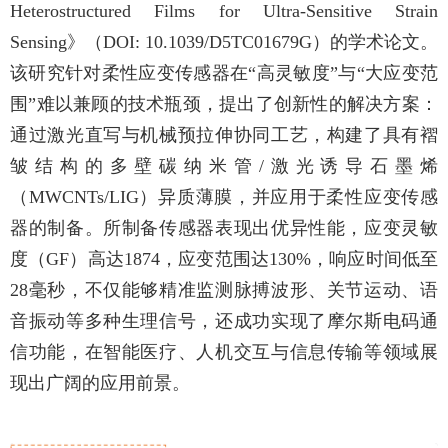
Heterostructured Films for Ultra-Sensitive Strain
Sensing
》（
DOI: 10.1039/D5TC01679G
）的学术论文。
该研究针对柔性应变传感器在
“
高灵敏度
”
与
“
大应变范
围
”
难以兼顾的技术瓶颈，提出了创新性的解决方案：
通过激光直写与机械预拉伸协同工艺，构建了
具有
褶
皱
结构的
多壁碳纳米管/
激光诱导石墨烯
（
MWCNTs/LIG
）
异质薄膜
，并应用于柔性应变传感
器的制备。所制备传感器表现出优异性能，应变灵敏
度（
GF
）高达
1874
，应变范围达
130%
，响应时间低至
28
毫秒，不仅能够精准监测脉搏波形、关节运动、语
音振动等多种生理信号，还成功实现了摩尔斯电码通
信功能，在智能医疗、人机交互与信息传输等领域展
现出广阔的应用前景。