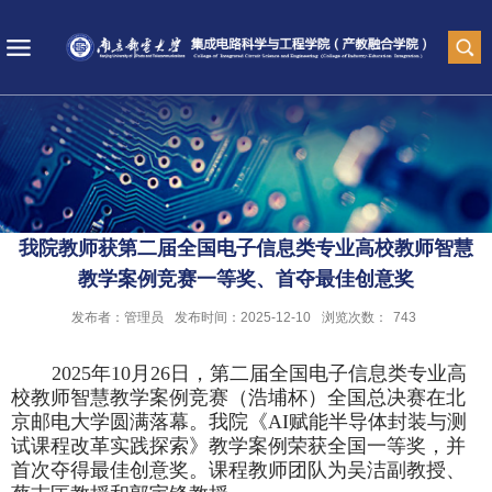
我院教师获第二届全国电子信息类专业高校教师智慧
教学案例竞赛一等奖、首夺最佳创意奖
发布者：管理员
发布时间：2025-12-10
浏览次数：
743
2025
年
10
月
26
日，第二届全国电子信息类专业高
校教师智慧教学案例竞赛（浩埔杯）全国总决赛在北
京邮电大学圆满落幕。我院《
AI
赋能半导体封装与测
试课程改革实践探索》教学案例荣获全国一等奖，并
首次夺得最佳创意奖。课程教师团队为吴洁副教授、