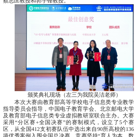
蔡志匡教授和郭宇锋教授。
颁奖典礼现场（左三为我院吴洁老师）
本次大赛由教育部高等学校电子信息类专业教学
指导委员会指导，中国电子教育学会、北京邮电大学
及教育部电子信息类专业虚拟教研室联合主办。大赛
采用“分区赛
+
全国决赛”的赛制模式，设立了
5
个赛
区，从全国
412
支初赛队伍中选出来自
90
所高校的
136
项优秀案例入围全国总决赛。竞赛坚持“育人为本、数