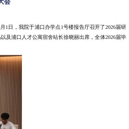
级大会
6
月
1
日，我院于浦口办学点
1
号楼报告厅召开了
2026
届研
品以及
浦口人才公寓宿舍站长
徐晓丽出席，全体
2026
届毕