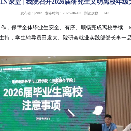
IN课堂 | 我院召开2026届研究生文明离校年
发布者：jcdl2
发布时间：2026-06-02
浏览次数：
143
工作，保障
全体毕业生安全、有序、顺畅完成离校手续
，
主持，学生辅导员田发太、院研会就业实践部部长李一