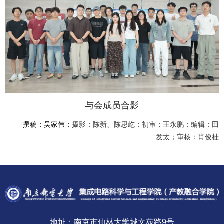
与会成员合影
撰稿：吴家伟；
摄影：陈新、陈思屹；
初审：王永鹏；
编辑：田
发太；
审核：肖俊桂
地址：南京市仙林大学城文苑路9号