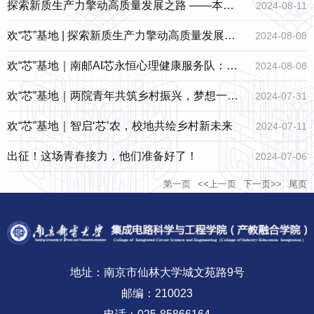
——“芯”路循迹团赴盐城开展社会实践活动
探索新质生产力擎动高质量发展之路 ——本硕
2024-08-11
博实践团赴集成电路产业带调研
欢“芯”基地 | 探索新质生产力擎动高质量发展之
2024-08-08
路 ——本硕博实践团赴集成电路产业带调研
欢“芯”基地｜南邮AI芯永恒心理健康服务队：这
2024-08-08
场圆梦之旅，我们是无比幸福的~
欢“芯”基地｜两院青年共筑乡村振兴，梦想一直
2024-07-31
在路上
欢“芯”基地｜智启‘芯’农，校地共绘乡村新未来
2024-07-11
出征！这场青春接力，他们准备好了！
2024-07-06
第一页
<<上一页
下一页>>
尾页
地址：南京市仙林大学城文苑路9号
邮编：210023