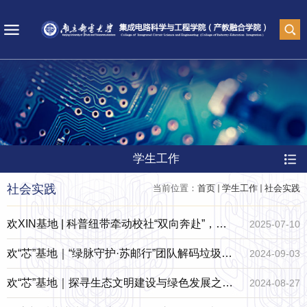
学生工作
社会实践
当前位置：
首页
学生工作
社会实践
欢XIN基地 | 科普纽带牵动校社“双向奔赴”，集
2025-07-10
成“七彩”科技梦
欢“芯”基地｜“绿脉守护·苏邮行”团队解码垃圾轨
2024-09-03
迹，引领分类风尚——探寻垃圾分类新纪元
欢“芯”基地｜探寻生态文明建设与绿色发展之路
2024-08-27