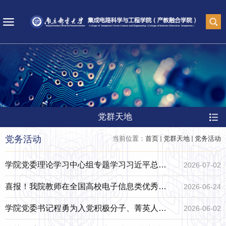
党群天地
党务活动
当前位置：
首页
党群天地
党务活动
学院党委理论学习中心组专题学习习近平总书
2026-07-02
记在庆祝中国共产党成立105周年大会上的重要
喜报！我院教师在全国高校电子信息类优秀思
2026-06-24
讲话精神
政案例评选中斩获佳绩
学院党委书记程勇为入党积极分子、菁英人才
2026-06-02