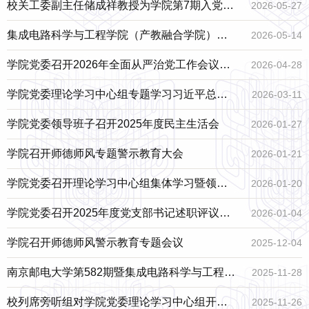
班学员讲授专题党课
校关工委副主任储成祥教授为学院第7期入党积
2026-05-27
极分子党校学员讲授专题党课
集成电路科学与工程学院（产教融合学院）党
2026-05-14
委举办南京邮电大学第601期入党积极分子党校
学院党委召开2026年全面从严治党工作会议暨
2026-04-28
培训班开班仪式暨党课第一讲
警示教育大会
学院党委理论学习中心组专题学习习近平总书
2026-03-11
记在参加十四届全国人大四次会议江苏代表团
学院党委领导班子召开2025年度民主生活会
2026-01-27
审议时发表的重要讲话
学院召开师德师风专题警示教育大会
2026-01-21
学院党委召开理论学习中心组集体学习暨领导
2026-01-20
班子民主生活会会前专题学习会
学院党委召开2025年度党支部书记述职评议汇
2026-01-04
报会
学院召开师德师风警示教育专题会议
2025-12-04
南京邮电大学第582期暨集成电路科学与工程学
2025-11-28
院（产教融合学院）第6期入党积极分子党校培
校列席旁听组对学院党委理论学习中心组开展
2025-11-26