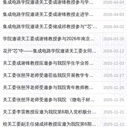
寝室”评选暨宿舍文化建设师生沙龙活动
集成电路学院邀请关工委成谢锋教授参与学院
2026-04-04
劳动教育实践活动
集成电路学院邀请关工委成谢锋教授走进学生
2026-04-03
宿舍开展座谈交流
集成电路学院邀请关工委储成祥教授参与“‘芯’火
2026-04-02
铸魂，铁纪清风”行走的党课暨清明祭英烈廉洁
学院邀请关工委成谢锋教授参与2026年南京邮
2026-03-20
教育活动
电大学“挑战杯”中国大学生创业计划竞赛院赛
花开“芯”中——集成电路学院邀请关工委女同志
2026-03-12
共赴春日花事，庆祝“三八”国际劳动妇女节
关工委成谢锋教授应邀参与我院学生学业答疑
2025-12-03
谈心活动
关工委张慈萍老师受邀莅临我院开展教学专项
2025-11-27
指示工作
关工委张慈萍老师受邀参与我院青年教师教学
2025-11-26
研讨会
关工委张慈萍老师受邀参与我院 《微电子材料
2025-11-26
与器件实验》课程评估研讨会
关工委李雷教授应邀为我院第6期入党积极分子
2025-11-21
授课
校关工委副主任储成祥教授应邀为我院第6期入
2025-11-12