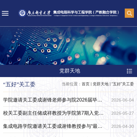
党群天地
“五好”关工委
当前位置：
首页
党群天地
“五好”关工委
学院邀请关工委成谢锋老师参与院2026届毕业
2026-06-04
生代表座谈会暨廉洁教育专题讲座
校关工委副主任储成祥教授为学院第7期入党积
2026-05-27
极分子党校学员讲授专题党课
集成电路学院邀请关工委成谢锋教授参与“最美
2026-04-30