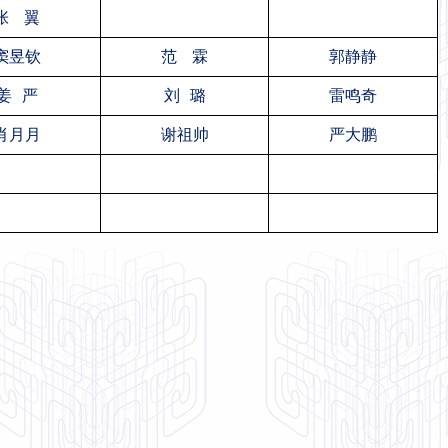
张 翼
窦昱钦
范 霖
郭静静
姜 严
刘 璐
雷鸣奇
肖月月
谢祖帅
严大鹏