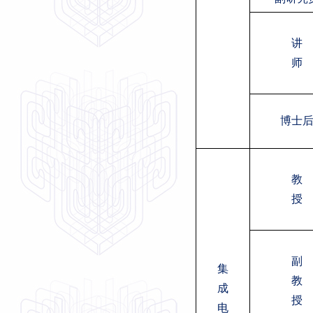
讲
师
博士
教
授
副
集
教
成
授
电