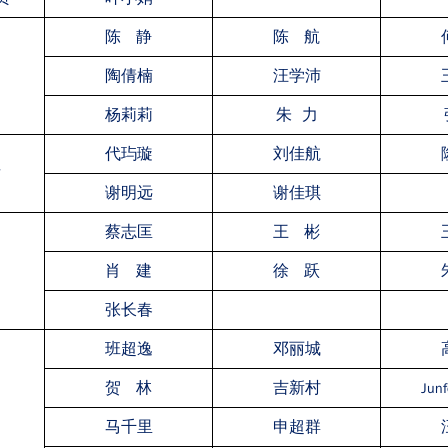
陈 静
陈 航
陶倩楠
汪学沛
杨莉莉
朱 力
代玙璇
刘佳航
后
谢明远
谢佳琪
蔡志匡
王 彬
肖 建
徐 跃
张长春
班超逸
邓丽城
贺 林
吉新村
Jun
马千里
申超群