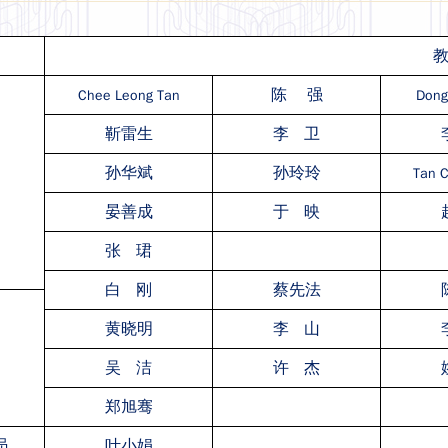
陈 强
Chee Leong
Tan
Dong
靳雷生
李
卫
孙华斌
孙玲玲
Tan 
晏善成
于 映
张 珺
白 刚
蔡先法
黄晓明
李 山
吴 洁
许 杰
郑旭骞
员
叶小娟