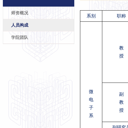
师资概况
系别
职称
人员构成
学院团队
教
授
微
副
电
教
子
授
系
副研究