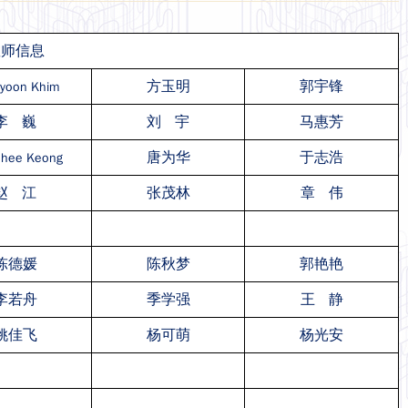
教师信息
方玉明
郭宇锋
yoon Khim
李 巍
刘 宇
马惠芳
唐为华
于志浩
Chee Keong
赵 江
张茂林
章 伟
陈德媛
陈秋梦
郭艳艳
李若舟
季学强
王 静
姚佳飞
杨可萌
杨光安