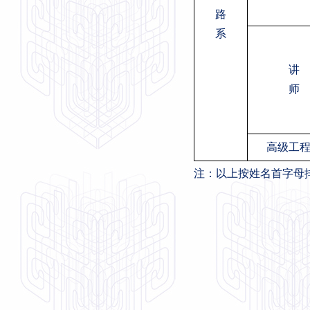
路
系
讲
师
高级工
注：以上按姓名首字母