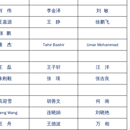
何 伟
李金泽
刘 敏
王嘉源
王 静
徐鹏飞
张 鹏
隆 杰
Tahir Bashir
Umar Mohammad
王 磊
王子轩
汪 洋
朱刚毅
张 瑛
张吉良
高迎雪
胡善文
何 南
连晓娟
刘晓艳
feng Wang
汪 舟
王德波
万 相