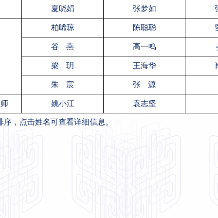
夏晓娟
张梦如
柏晞琼
陈聪聪
谷 燕
高一鸣
梁 玥
王海华
朱 宸
张 源
程师
姚小江
袁志坚
排序，点击姓名可查看详细信息。